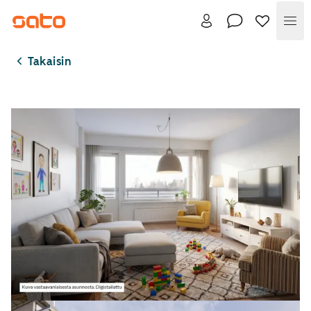
Val
Takaisin