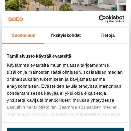
Suostumus
Yksityiskohdat
Tietoja
Tämä sivusto käyttää evästeitä
Käytämme evästeitä muun muassa tarjoamamme
sisällön ja mainosten räätälöimiseen, sosiaalisen median
ominaisuuksien tukemiseen ja kävijämäärämme
analysoimiseen. Evästeiden avulla tehdyssä mainonnan
kohdentamisessa kävijää ei yksilöidä eikä tietoja
yhdistetä kävijältä mahdollisesti muussa yhteydessä
saatuihin henkilötietoihin. Jaamme sosiaalisen median,
mainosalan ja analytiikka-alan kumppaneillemme tietoja
siitä, miten käytät sivustoamme. Kumppanimme voivat
yhdistää näitä tietoja muihin tietoihin, joita olet antanut