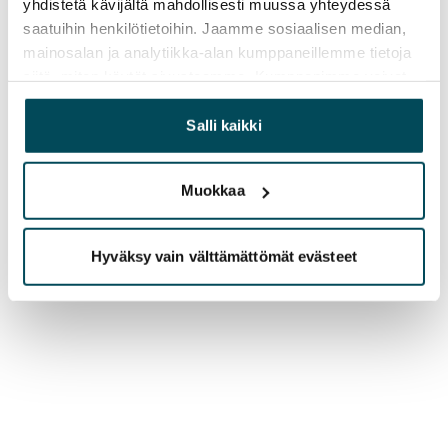
yhdistetä kävijältä mahdollisesti muussa yhteydessä
saatuihin henkilötietoihin. Jaamme sosiaalisen median,
mainosalan ja analytiikka-alan kumppaneillemme tietoja
siitä, miten käytät sivustoamme. Kumppanimme voivat
yhdistää näitä tietoja muihin tietoihin, joita olet antanut
heille tai joita on kerätty, kun olet käyttänyt heidän
Salli kaikki
palvelujaan.
Muokkaa
Hyväksy vain välttämättömät evästeet