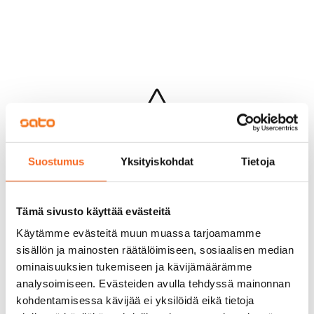
Hups...
Suostumus
Yksityiskohdat
Tietoja
Jotakin meni pieleen sivun lataamisessa
Palaa edelliselle sivulle
Tämä sivusto käyttää evästeitä
Käytämme evästeitä muun muassa tarjoamamme
sisällön ja mainosten räätälöimiseen, sosiaalisen median
ominaisuuksien tukemiseen ja kävijämäärämme
analysoimiseen. Evästeiden avulla tehdyssä mainonnan
kohdentamisessa kävijää ei yksilöidä eikä tietoja