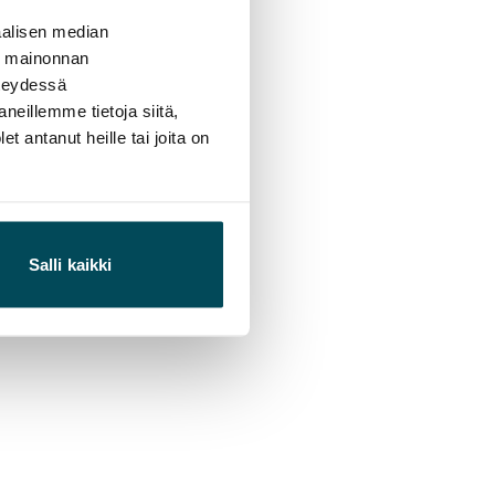
alisen median
ä mainonnan
hteydessä
neillemme tietoja siitä,
 antanut heille tai joita on
Salli kaikki