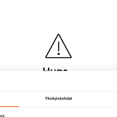
Hups...
Jotakin meni pieleen sivun lataamisessa
Palaa edelliselle sivulle
Yksityiskohdat
itä