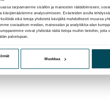
assa tarjoamamme sisällön ja mainosten räätälöimiseen, sosia
ja kävijämäärämme analysoimiseen. Evästeiden avulla tehdyss
ksilöidä eikä tietoja yhdistetä kävijältä mahdollisesti muussa y
aamme sosiaalisen median, mainosalan ja analytiikka-alan kumppa
panimme voivat yhdistää näitä tietoja muihin tietoihin, joita olet
idän palvelujaan.
ttömät
Muokkaa