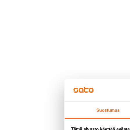
Suostumus
Tämä sivusto käyttää eväste