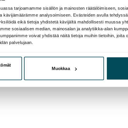
assa tarjoamamme sisällön ja mainosten räätälöimiseen, sosia
ja kävijämäärämme analysoimiseen. Evästeiden avulla tehdyss
ksilöidä eikä tietoja yhdistetä kävijältä mahdollisesti muussa y
aamme sosiaalisen median, mainosalan ja analytiikka-alan kumppa
panimme voivat yhdistää näitä tietoja muihin tietoihin, joita olet
idän palvelujaan.
ttömät
Muokkaa