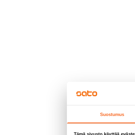
Suostumus
Tämä sivusto käyttää eväste