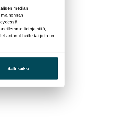
alisen median
ä mainonnan
hteydessä
neillemme tietoja siitä,
 antanut heille tai joita on
Salli kaikki