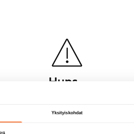
Hups...
Jotakin meni pieleen sivun lataamisessa
Palaa edelliselle sivulle
Yksityiskohdat
itä