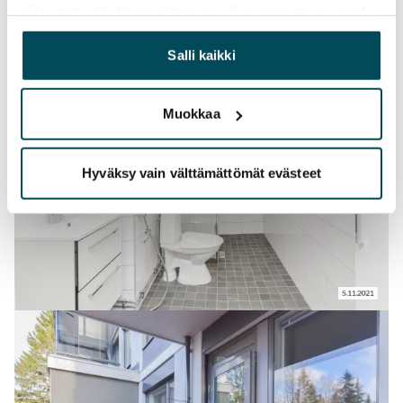
siitä, miten käytät sivustoamme. Kumppanimme voivat
yhdistää näitä tietoja muihin tietoihin, joita olet antanut
heille tai joita on kerätty, kun olet käyttänyt heidän
Salli kaikki
palvelujaan.
Muokkaa
Hyväksy vain välttämättömät evästeet