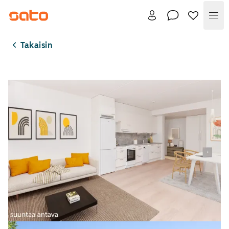
Val
Takaisin