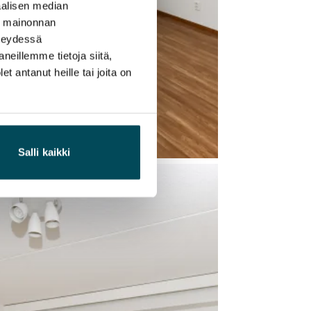
alisen median
ä mainonnan
hteydessä
neillemme tietoja siitä,
 antanut heille tai joita on
Salli kaikki