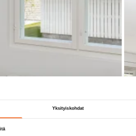
Yksityiskohdat
itä