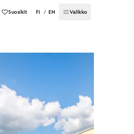
/
Suosikit
FI
EN
Valikko