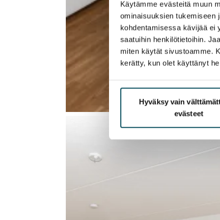
Käytämme evästeitä muun mu
ominaisuuksien tukemiseen 
kohdentamisessa kävijää ei y
saatuihin henkilötietoihin. J
miten käytät sivustoamme. Kump
kerätty, kun olet käyttänyt he
Hyväksy vain välttämä
evästeet