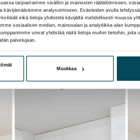
assa tarjoamamme sisällön ja mainosten räätälöimiseen, sosia
ja kävijämäärämme analysoimiseen. Evästeiden avulla tehdyss
ksilöidä eikä tietoja yhdistetä kävijältä mahdollisesti muussa y
aamme sosiaalisen median, mainosalan ja analytiikka-alan kumppa
panimme voivat yhdistää näitä tietoja muihin tietoihin, joita olet
idän palvelujaan.
ttömät
Muokkaa