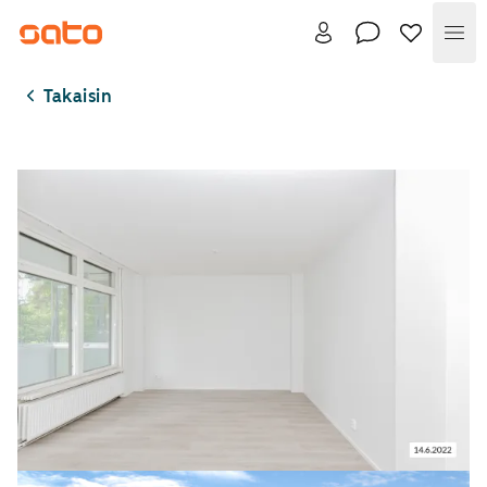
Val
Takaisin