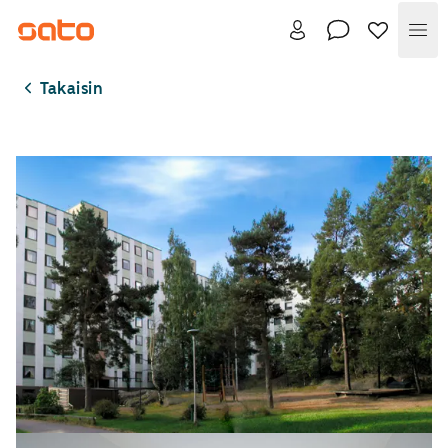
Val
Takaisin