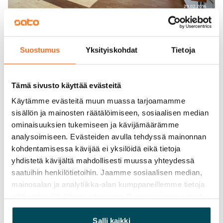
Suostumus
Yksityiskohdat
Tietoja
Tämä sivusto käyttää evästeitä
Käytämme evästeitä muun muassa tarjoamamme
sisällön ja mainosten räätälöimiseen, sosiaalisen median
ominaisuuksien tukemiseen ja kävijämäärämme
analysoimiseen. Evästeiden avulla tehdyssä mainonnan
kohdentamisessa kävijää ei yksilöidä eikä tietoja
yhdistetä kävijältä mahdollisesti muussa yhteydessä
saatuihin henkilötietoihin. Jaamme sosiaalisen median,
mainosalan ja analytiikka-alan kumppaneillemme tietoja
siitä, miten käytät sivustoamme. Kumppanimme voivat
yhdistää näitä tietoja muihin tietoihin, joita olet antanut
heille tai joita on kerätty, kun olet käyttänyt heidän
Salli kaikki