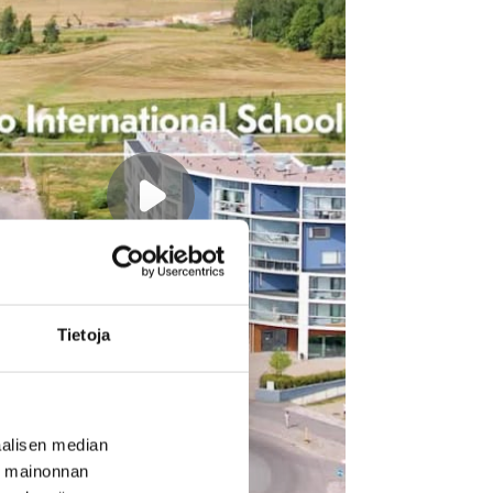
Tietoja
alisen median
ä mainonnan