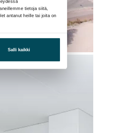
hteydessä
neillemme tietoja siitä,
 antanut heille tai joita on
Salli kaikki