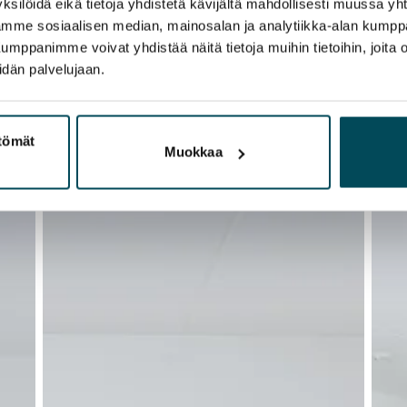
ksilöidä eikä tietoja yhdistetä kävijältä mahdollisesti muussa y
aamme sosiaalisen median, mainosalan ja analytiikka-alan kumppa
panimme voivat yhdistää näitä tietoja muihin tietoihin, joita olet
idän palvelujaan.
ttömät
Muokkaa