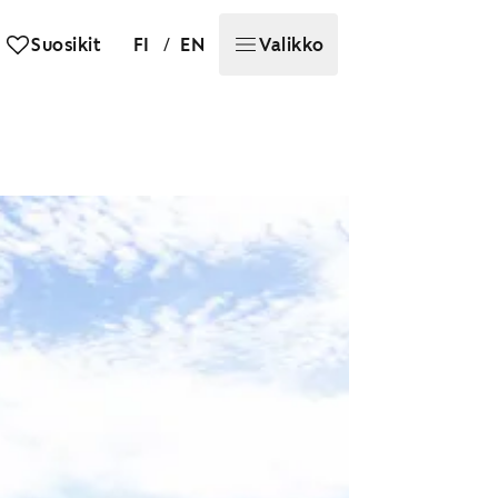
/
Suosikit
FI
EN
Valikko