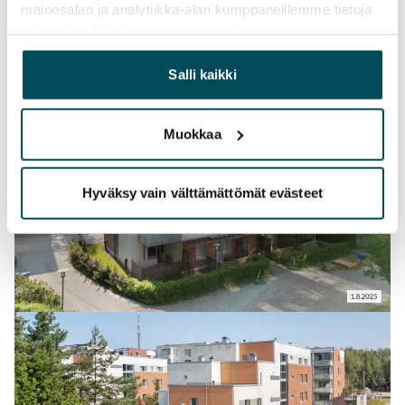
mainosalan ja analytiikka-alan kumppaneillemme tietoja
siitä, miten käytät sivustoamme. Kumppanimme voivat
yhdistää näitä tietoja muihin tietoihin, joita olet antanut
heille tai joita on kerätty, kun olet käyttänyt heidän
Salli kaikki
palvelujaan.
Muokkaa
Hyväksy vain välttämättömät evästeet