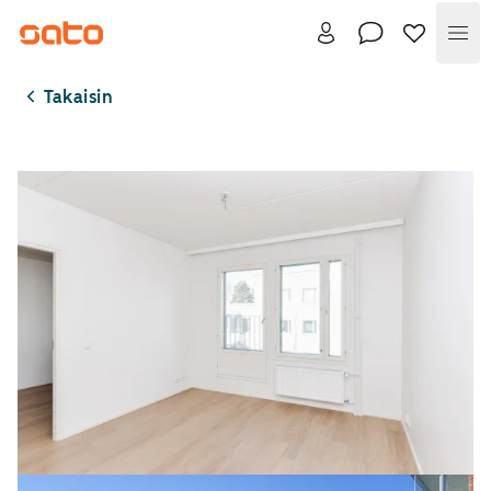
Val
Takaisin