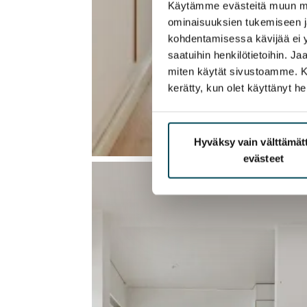
Käytämme evästeitä muun mu
ominaisuuksien tukemiseen 
kohdentamisessa kävijää ei y
saatuihin henkilötietoihin. J
miten käytät sivustoamme. Kump
kerätty, kun olet käyttänyt he
Hyväksy vain välttämä
evästeet