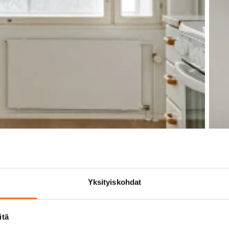
Yksityiskohdat
itä