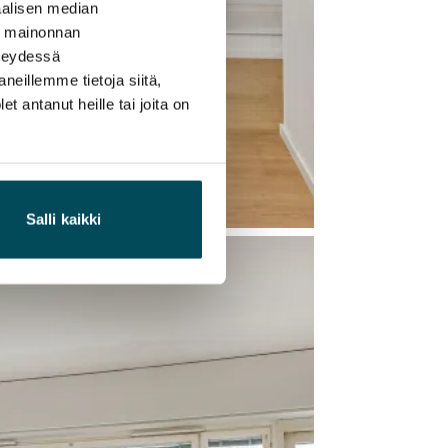
alisen median
ä mainonnan
hteydessä
neillemme tietoja siitä,
 antanut heille tai joita on
Salli kaikki