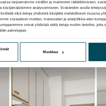
assa tarjoamamme sisällön ja mainosten räätälöimiseen, sosia
ja kävijämäärämme analysoimiseen. Evästeiden avulla tehdyss
ksilöidä eikä tietoja yhdistetä kävijältä mahdollisesti muussa y
aamme sosiaalisen median, mainosalan ja analytiikka-alan kumppa
panimme voivat yhdistää näitä tietoja muihin tietoihin, joita olet
idän palvelujaan.
ttömät
Muokkaa