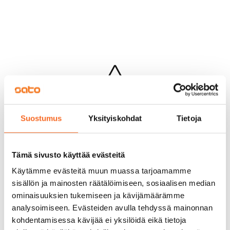
Hups...
Suostumus
Yksityiskohdat
Tietoja
Jotakin meni pieleen sivun lataamisessa
Palaa edelliselle sivulle
Tämä sivusto käyttää evästeitä
Käytämme evästeitä muun muassa tarjoamamme
sisällön ja mainosten räätälöimiseen, sosiaalisen median
ominaisuuksien tukemiseen ja kävijämäärämme
analysoimiseen. Evästeiden avulla tehdyssä mainonnan
kohdentamisessa kävijää ei yksilöidä eikä tietoja