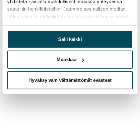
yhdistetä kävijältä mahdollisesti muussa yhteydessä
saatuihin henkilötietoihin. Jaamme sosiaalisen median,
mainosalan ja analytiikka-alan kumppaneillemme tietoja
siitä, miten käytät sivustoamme. Kumppanimme voivat
yhdistää näitä tietoja muihin tietoihin, joita olet antanut
heille tai joita on kerätty, kun olet käyttänyt heidän
Salli kaikki
palvelujaan.
Muokkaa
Hyväksy vain välttämättömät evästeet