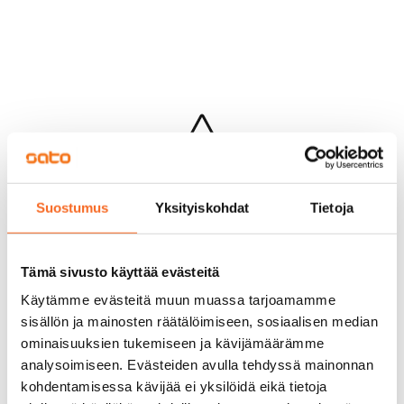
Hups...
Suostumus
Yksityiskohdat
Tietoja
Jotakin meni pieleen sivun lataamisessa
Palaa edelliselle sivulle
Tämä sivusto käyttää evästeitä
Käytämme evästeitä muun muassa tarjoamamme
sisällön ja mainosten räätälöimiseen, sosiaalisen median
ominaisuuksien tukemiseen ja kävijämäärämme
analysoimiseen. Evästeiden avulla tehdyssä mainonnan
kohdentamisessa kävijää ei yksilöidä eikä tietoja