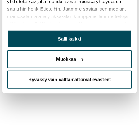
yhdistetä kävijältä mahdollisesti muussa yhteydessä
saatuihin henkilötietoihin. Jaamme sosiaalisen median,
mainosalan ja analytiikka-alan kumppaneillemme tietoja
siitä, miten käytät sivustoamme. Kumppanimme voivat
yhdistää näitä tietoja muihin tietoihin, joita olet antanut
heille tai joita on kerätty, kun olet käyttänyt heidän
Salli kaikki
palvelujaan.
Muokkaa
Hyväksy vain välttämättömät evästeet