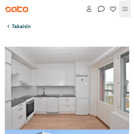
Val
Takaisin