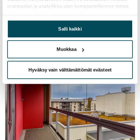
mainosalan ja analytiikka-alan kumppaneillemme tietoja
siitä, miten käytät sivustoamme. Kumppanimme voivat
yhdistää näitä tietoja muihin tietoihin, joita olet antanut
heille tai joita on kerätty, kun olet käyttänyt heidän
Salli kaikki
palvelujaan.
Muokkaa
Hyväksy vain välttämättömät evästeet