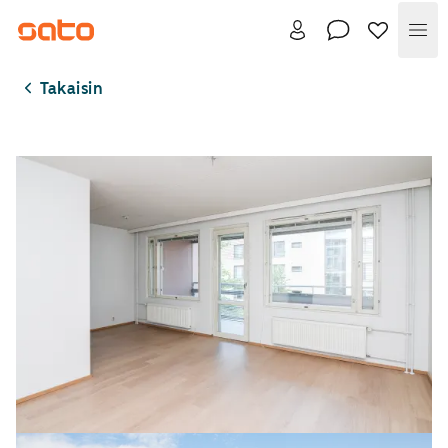
Val
Takaisin