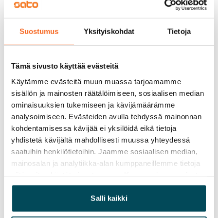
Suostumus
Yksityiskohdat
Tietoja
Tämä sivusto käyttää evästeitä
Käytämme evästeitä muun muassa tarjoamamme
sisällön ja mainosten räätälöimiseen, sosiaalisen median
ominaisuuksien tukemiseen ja kävijämäärämme
analysoimiseen. Evästeiden avulla tehdyssä mainonnan
kohdentamisessa kävijää ei yksilöidä eikä tietoja
yhdistetä kävijältä mahdollisesti muussa yhteydessä
saatuihin henkilötietoihin. Jaamme sosiaalisen median,
mainosalan ja analytiikka-alan kumppaneillemme tietoja
siitä, miten käytät sivustoamme. Kumppanimme voivat
yhdistää näitä tietoja muihin tietoihin, joita olet antanut
heille tai joita on kerätty, kun olet käyttänyt heidän
Salli kaikki
palvelujaan.