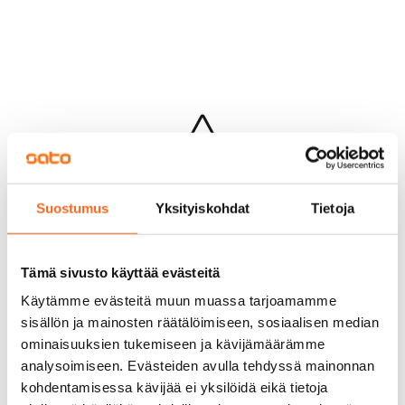
Hups...
Suostumus
Yksityiskohdat
Tietoja
Jotakin meni pieleen sivun lataamisessa
Palaa edelliselle sivulle
Tämä sivusto käyttää evästeitä
Käytämme evästeitä muun muassa tarjoamamme
sisällön ja mainosten räätälöimiseen, sosiaalisen median
ominaisuuksien tukemiseen ja kävijämäärämme
analysoimiseen. Evästeiden avulla tehdyssä mainonnan
kohdentamisessa kävijää ei yksilöidä eikä tietoja