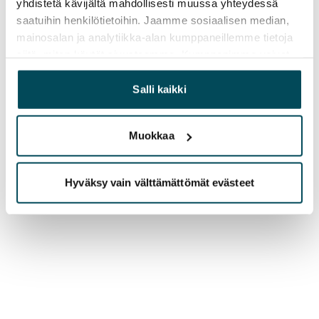
yhdistetä kävijältä mahdollisesti muussa yhteydessä
saatuihin henkilötietoihin. Jaamme sosiaalisen median,
mainosalan ja analytiikka-alan kumppaneillemme tietoja
siitä, miten käytät sivustoamme. Kumppanimme voivat
yhdistää näitä tietoja muihin tietoihin, joita olet antanut
heille tai joita on kerätty, kun olet käyttänyt heidän
Salli kaikki
palvelujaan.
Muokkaa
Hyväksy vain välttämättömät evästeet