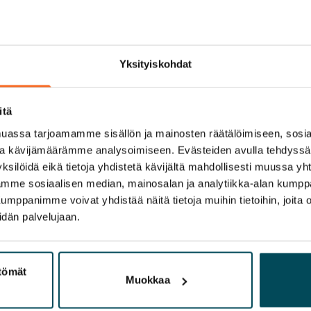
Yksityiskohdat
itä
assa tarjoamamme sisällön ja mainosten räätälöimiseen, sosia
ja kävijämäärämme analysoimiseen. Evästeiden avulla tehdyss
ksilöidä eikä tietoja yhdistetä kävijältä mahdollisesti muussa y
aamme sosiaalisen median, mainosalan ja analytiikka-alan kumppa
panimme voivat yhdistää näitä tietoja muihin tietoihin, joita olet
idän palvelujaan.
ttömät
Muokkaa