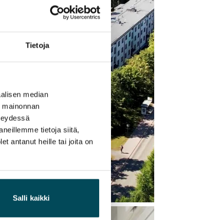
Tietoja
alisen median
ä mainonnan
hteydessä
neillemme tietoja siitä,
 antanut heille tai joita on
Salli kaikki