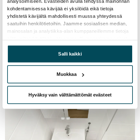
analysoimiseen. Evästeiden avulla tehdyssä mainonnan
kohdentamisessa kävijää ei yksilöidä eikä tietoja
yhdistetä kävijältä mahdollisesti muussa yhteydessä
saatuihin henkilötietoihin. Jaamme sosiaalisen median,
mainosalan ja analytiikka-alan kumppaneillemme tietoja
siitä, miten käytät sivustoamme. Kumppanimme voivat
yhdistää näitä tietoja muihin tietoihin, joita olet antanut
heille tai joita on kerätty, kun olet käyttänyt heidän
Salli kaikki
palvelujaan.
Muokkaa
Hyväksy vain välttämättömät evästeet