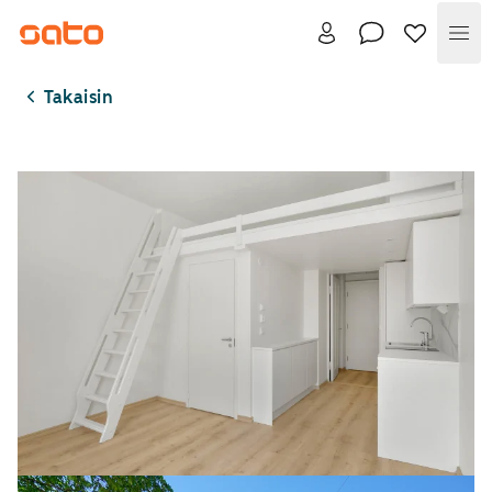
Val
Takaisin