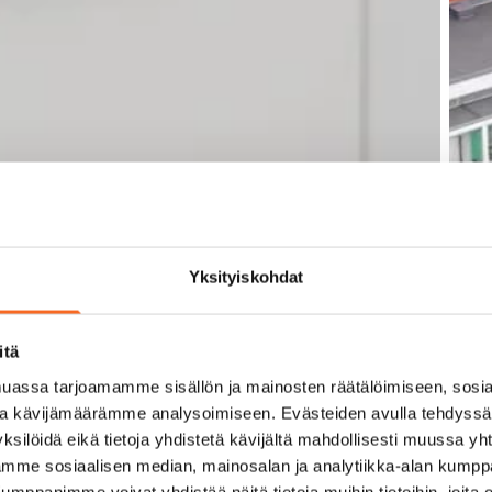
Yksityiskohdat
itä
assa tarjoamamme sisällön ja mainosten räätälöimiseen, sosia
ja kävijämäärämme analysoimiseen. Evästeiden avulla tehdyss
ksilöidä eikä tietoja yhdistetä kävijältä mahdollisesti muussa y
aamme sosiaalisen median, mainosalan ja analytiikka-alan kumppa
panimme voivat yhdistää näitä tietoja muihin tietoihin, joita olet