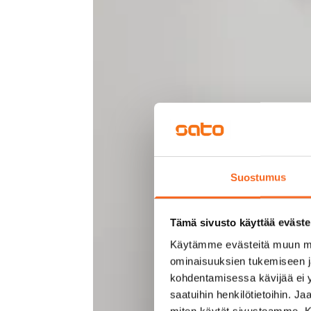
Suostumus
Tämä sivusto käyttää eväste
Käytämme evästeitä muun mu
ominaisuuksien tukemiseen 
kohdentamisessa kävijää ei y
saatuihin henkilötietoihin. J
miten käytät sivustoamme. Kump