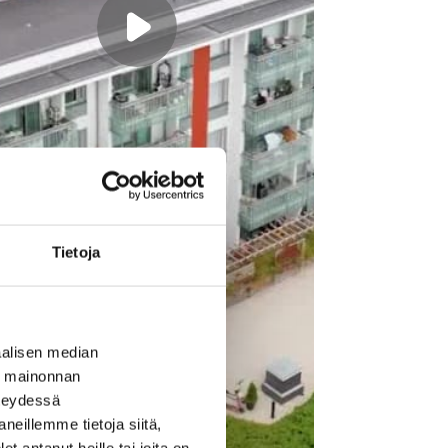
Tietoja
alisen median
ä mainonnan
hteydessä
neillemme tietoja siitä,
 antanut heille tai joita on