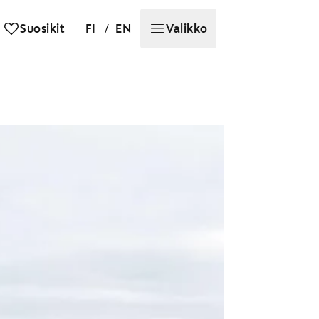
/
Suosikit
FI
EN
Valikko