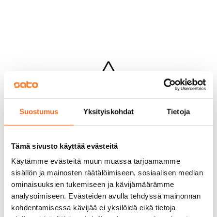
Hups...
Suostumus
Yksityiskohdat
Tietoja
Jotakin meni pieleen sivun lataamisessa
Palaa edelliselle sivulle
Tämä sivusto käyttää evästeitä
Käytämme evästeitä muun muassa tarjoamamme
sisällön ja mainosten räätälöimiseen, sosiaalisen median
ominaisuuksien tukemiseen ja kävijämäärämme
analysoimiseen. Evästeiden avulla tehdyssä mainonnan
kohdentamisessa kävijää ei yksilöidä eikä tietoja