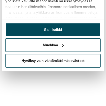
yhdistetä kävijältä mahdollisesti muussa yhteydessä
saatuihin henkilötietoihin. Jaamme sosiaalisen median,
mainosalan ja analytiikka-alan kumppaneillemme tietoja
siitä, miten käytät sivustoamme. Kumppanimme voivat
yhdistää näitä tietoja muihin tietoihin, joita olet antanut
heille tai joita on kerätty, kun olet käyttänyt heidän
Salli kaikki
palvelujaan.
Muokkaa
Hyväksy vain välttämättömät evästeet