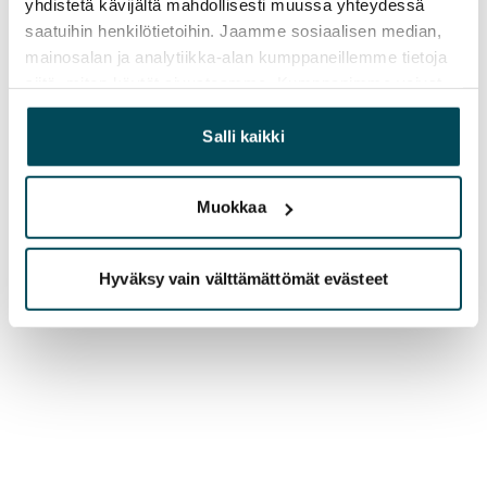
yhdistetä kävijältä mahdollisesti muussa yhteydessä
saatuihin henkilötietoihin. Jaamme sosiaalisen median,
mainosalan ja analytiikka-alan kumppaneillemme tietoja
siitä, miten käytät sivustoamme. Kumppanimme voivat
yhdistää näitä tietoja muihin tietoihin, joita olet antanut
heille tai joita on kerätty, kun olet käyttänyt heidän
Salli kaikki
palvelujaan.
Muokkaa
Hyväksy vain välttämättömät evästeet