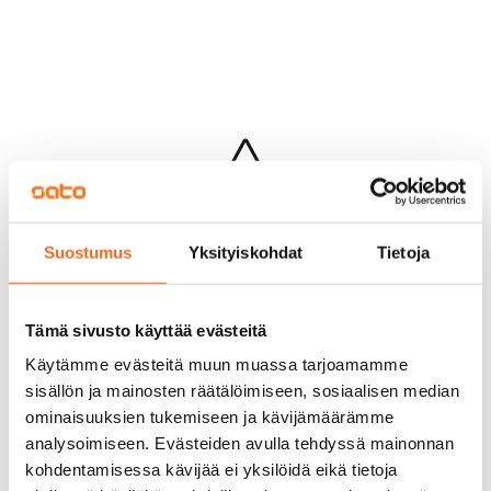
Hups...
Suostumus
Yksityiskohdat
Tietoja
Jotakin meni pieleen sivun lataamisessa
Palaa edelliselle sivulle
Tämä sivusto käyttää evästeitä
Käytämme evästeitä muun muassa tarjoamamme
sisällön ja mainosten räätälöimiseen, sosiaalisen median
ominaisuuksien tukemiseen ja kävijämäärämme
analysoimiseen. Evästeiden avulla tehdyssä mainonnan
kohdentamisessa kävijää ei yksilöidä eikä tietoja