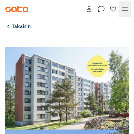
Val
Takaisin