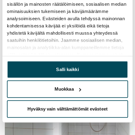
sisällön ja mainosten räätälöimiseen, sosiaalisen median
ominaisuuksien tukemiseen ja kävijämäärämme
analysoimiseen. Evästeiden avulla tehdyssä mainonnan
kohdentamisessa kävijää ei yksilöidä eikä tietoja
yhdistetä kävijältä mahdollisesti muussa yhteydessä
saatuihin henkilötietoihin. Jaamme sosiaalisen median,
mainosalan ja analytiikka-alan kumppaneillemme tietoja
siitä, miten käytät sivustoamme. Kumppanimme voivat
yhdistää näitä tietoja muihin tietoihin, joita olet antanut
heille tai joita on kerätty, kun olet käyttänyt heidän
Salli kaikki
palvelujaan.
Muokkaa
Hyväksy vain välttämättömät evästeet