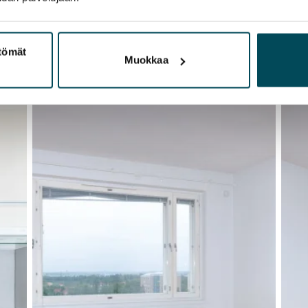
ttömät
Muokkaa