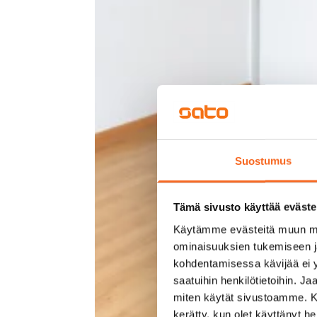
Suostumus
Tämä sivusto käyttää eväste
Käytämme evästeitä muun mu
ominaisuuksien tukemiseen 
kohdentamisessa kävijää ei y
saatuihin henkilötietoihin. J
miten käytät sivustoamme. Kump
kerätty, kun olet käyttänyt he