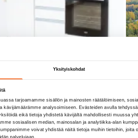
Yksityiskohdat
itä
assa tarjoamamme sisällön ja mainosten räätälöimiseen, sosia
ja kävijämäärämme analysoimiseen. Evästeiden avulla tehdyss
ksilöidä eikä tietoja yhdistetä kävijältä mahdollisesti muussa y
aamme sosiaalisen median, mainosalan ja analytiikka-alan kumppa
panimme voivat yhdistää näitä tietoja muihin tietoihin, joita olet
idän palvelujaan.