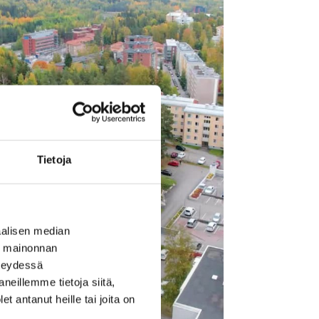
Tietoja
alisen median
ä mainonnan
hteydessä
neillemme tietoja siitä,
 antanut heille tai joita on