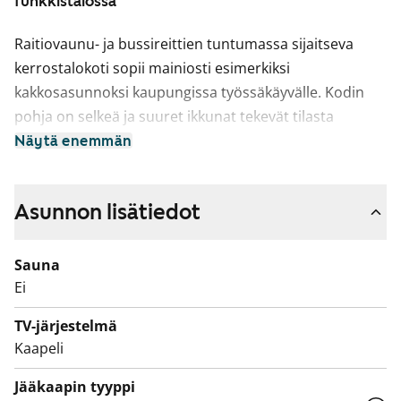
funkkistalossa
Raitiovaunu- ja bussireittien tuntumassa sijaitseva
kerrostalokoti sopii mainiosti esimerkiksi
kakkosasunnoksi kaupungissa työssäkäyvälle. Kodin
pohja on selkeä ja suuret ikkunat tekevät tilasta
valoisan.
Näytä enemmän
Keittiösyvennyksessä on kaasuliesi.
Asunnon lisätiedot
Tervetuloa tutustumaan tarkemmin paikan päälle!
Sauna
Ei
TV-järjestelmä
Kaapeli
Jääkaapin tyyppi