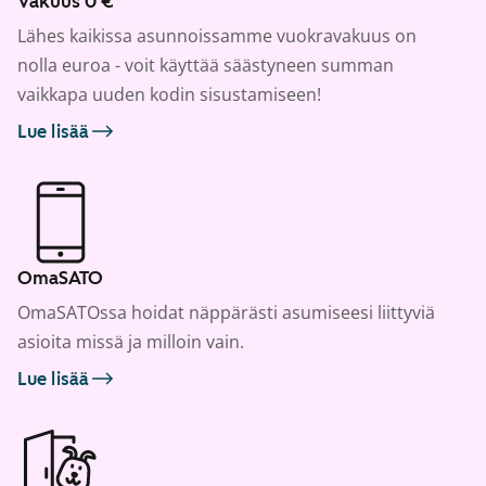
Vakuus 0 €
Lähes kaikissa asunnoissamme vuokravakuus on
nolla euroa - voit käyttää säästyneen summan
vaikkapa uuden kodin sisustamiseen!
Lue lisää
OmaSATO
OmaSATOssa hoidat näppärästi asumiseesi liittyviä
asioita missä ja milloin vain.
Lue lisää