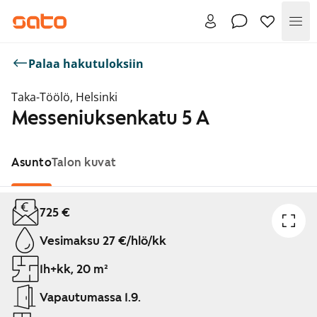
Val
Palaa hakutuloksiin
Taka-Töölö, Helsinki
Messeniuksenkatu 5 A
Asunto
Talon kuvat
Näytetään dia 1 / 1
725 €
Vesimaksu 27 €/hlö/kk
1h+kk, 20 m²
Vapautumassa 1.9.