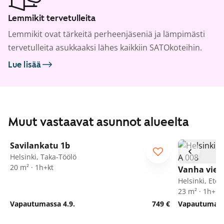
Lemmikit tervetulleita
Lemmikit ovat tärkeitä perheenjäseniä ja lämpimästi
tervetulleita asukkaaksi lähes kaikkiin SATOkoteihin.
Lue lisää
Muut vastaavat asunnot alueelta
1
/
9
Savilankatu 1b
Helsinki, Taka-Töölö
20 m² · 1h+kt
Vanha viert
Helsinki, Ete
23 m² · 1h+kk
Vapautumassa 4.9.
749 €
Vapautumassa