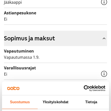
Jääkaappi
Astianpesukone
Ei
Sopimus ja maksut
Vapautuminen
Vapautumassa 1.9.
Varallisuusrajat
Ei
Vuokra
725 €/kk
Vuokravakuus
Suostumus
Yksityiskohdat
Tietoja
0 €, (yrityksille min. 1 kk vuokra)