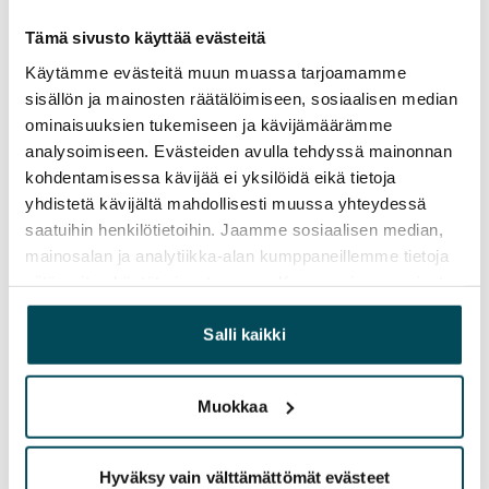
Vuokrasopimus
Tämä sivusto käyttää evästeitä
Toistaiseksi voimassa oleva, minimi asumisaika
Käytämme evästeitä muun muassa tarjoamamme
12 kk
sisällön ja mainosten räätälöimiseen, sosiaalisen median
ominaisuuksien tukemiseen ja kävijämäärämme
Irtisanomis­mahdollisuus
analysoimiseen. Evästeiden avulla tehdyssä mainonnan
12 kk vuokrasopimuksesta tai sopimussakolla
kohdentamisessa kävijää ei yksilöidä eikä tietoja
aiemmin
yhdistetä kävijältä mahdollisesti muussa yhteydessä
saatuihin henkilötietoihin. Jaamme sosiaalisen median,
Kotivakuutus
mainosalan ja analytiikka-alan kumppaneillemme tietoja
Pakollinen, ei sisälly vuokraan
siitä, miten käytät sivustoamme. Kumppanimme voivat
yhdistää näitä tietoja muihin tietoihin, joita olet antanut
Vesimaksu
heille tai joita on kerätty, kun olet käyttänyt heidän
Salli kaikki
27 €/hlö/kk
palvelujaan.
Sähkömaksu
Muokkaa
Vuokralainen solmii itse sähkösopimuksen.
Lemmikit sallittu
Hyväksy vain välttämättömät evästeet
Kyllä