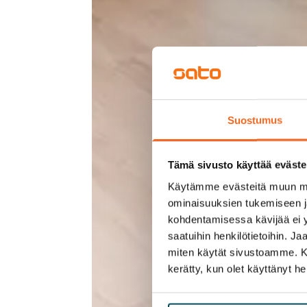
Suostumus
Tämä sivusto käyttää eväste
Käytämme evästeitä muun mu
ominaisuuksien tukemiseen 
kohdentamisessa kävijää ei y
saatuihin henkilötietoihin. J
miten käytät sivustoamme. Kump
kerätty, kun olet käyttänyt he