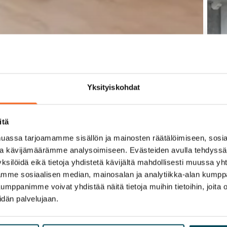
Yksityiskohdat
itä
assa tarjoamamme sisällön ja mainosten räätälöimiseen, sosia
ja kävijämäärämme analysoimiseen. Evästeiden avulla tehdyss
ksilöidä eikä tietoja yhdistetä kävijältä mahdollisesti muussa y
aamme sosiaalisen median, mainosalan ja analytiikka-alan kumppa
panimme voivat yhdistää näitä tietoja muihin tietoihin, joita olet
idän palvelujaan.