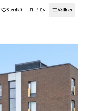
/
Suosikit
FI
EN
Valikko