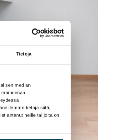
Tietoja
alisen median
ä mainonnan
hteydessä
neillemme tietoja siitä,
 antanut heille tai joita on