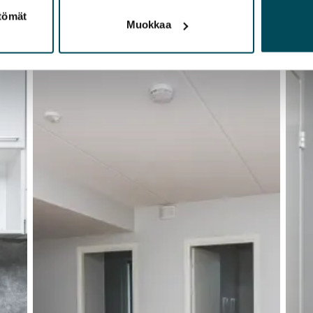
ttömät
Muokkaa