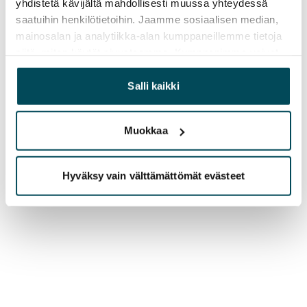
yhdistetä kävijältä mahdollisesti muussa yhteydessä
saatuihin henkilötietoihin. Jaamme sosiaalisen median,
mainosalan ja analytiikka-alan kumppaneillemme tietoja
siitä, miten käytät sivustoamme. Kumppanimme voivat
yhdistää näitä tietoja muihin tietoihin, joita olet antanut
heille tai joita on kerätty, kun olet käyttänyt heidän
Salli kaikki
palvelujaan.
Muokkaa
Hyväksy vain välttämättömät evästeet