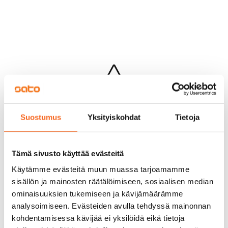
Hups...
Suostumus
Yksityiskohdat
Tietoja
Jotakin meni pieleen sivun lataamisessa
Palaa edelliselle sivulle
Tämä sivusto käyttää evästeitä
Käytämme evästeitä muun muassa tarjoamamme
sisällön ja mainosten räätälöimiseen, sosiaalisen median
ominaisuuksien tukemiseen ja kävijämäärämme
analysoimiseen. Evästeiden avulla tehdyssä mainonnan
kohdentamisessa kävijää ei yksilöidä eikä tietoja