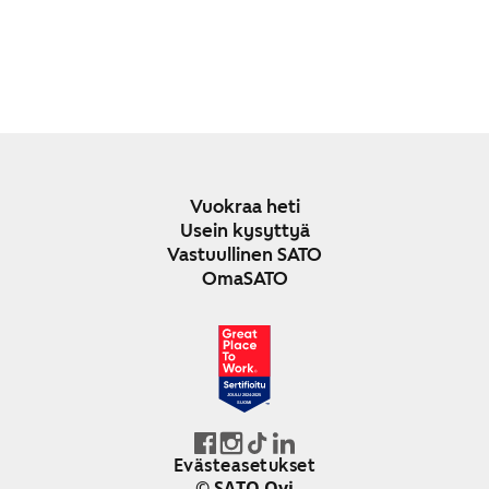
Vuokraa heti
Usein kysyttyä
Vastuullinen SATO
OmaSATO
JOULU 2024-2025
SUOMI
Evästeasetukset
© SATO Oyj