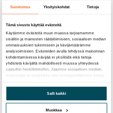
Suostumus
Yksityiskohdat
Tietoja
Tämä sivusto käyttää evästeitä
Käytämme evästeitä muun muassa tarjoamamme
sisällön ja mainosten räätälöimiseen, sosiaalisen median
ominaisuuksien tukemiseen ja kävijämäärämme
analysoimiseen. Evästeiden avulla tehdyssä mainonnan
kohdentamisessa kävijää ei yksilöidä eikä tietoja
yhdistetä kävijältä mahdollisesti muussa yhteydessä
saatuihin henkilötietoihin. Jaamme sosiaalisen median,
mainosalan ja analytiikka-alan kumppaneillemme tietoja
siitä, miten käytät sivustoamme. Kumppanimme voivat
yhdistää näitä tietoja muihin tietoihin, joita olet antanut
heille tai joita on kerätty, kun olet käyttänyt heidän
Salli kaikki
palvelujaan.
Muokkaa