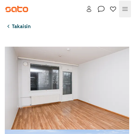
Val
Takaisin