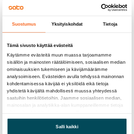
Suostumus
Yksityiskohdat
Tietoja
Tämä sivusto käyttää evästeitä
Käytämme evästeitä muun muassa tarjoamamme
sisällön ja mainosten räätälöimiseen, sosiaalisen median
ominaisuuksien tukemiseen ja kävijämäärämme
analysoimiseen. Evästeiden avulla tehdyssä mainonnan
kohdentamisessa kävijää ei yksilöidä eikä tietoja
yhdistetä kävijältä mahdollisesti muussa yhteydessä
saatuihin henkilötietoihin. Jaamme sosiaalisen median,
mainosalan ja analytiikka-alan kumppaneillemme tietoja
siitä, miten käytät sivustoamme. Kumppanimme voivat
yhdistää näitä tietoja muihin tietoihin, joita olet antanut
heille tai joita on kerätty, kun olet käyttänyt heidän
Salli kaikki
palvelujaan.