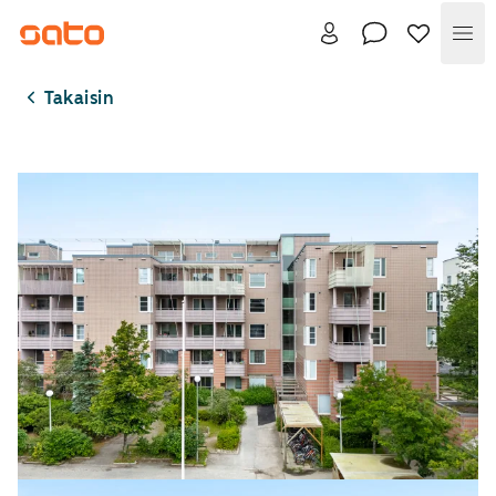
Val
Takaisin