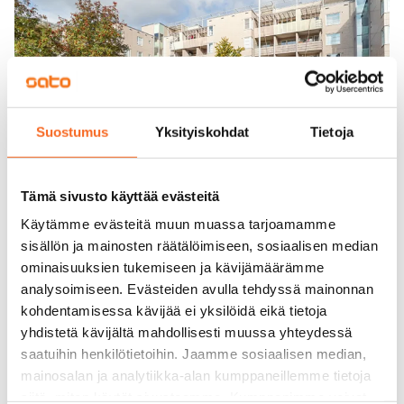
Suostumus
Yksityiskohdat
Tietoja
Tämä sivusto käyttää evästeitä
Käytämme evästeitä muun muassa tarjoamamme
sisällön ja mainosten räätälöimiseen, sosiaalisen median
ominaisuuksien tukemiseen ja kävijämäärämme
analysoimiseen. Evästeiden avulla tehdyssä mainonnan
kohdentamisessa kävijää ei yksilöidä eikä tietoja
yhdistetä kävijältä mahdollisesti muussa yhteydessä
saatuihin henkilötietoihin. Jaamme sosiaalisen median,
mainosalan ja analytiikka-alan kumppaneillemme tietoja
siitä, miten käytät sivustoamme. Kumppanimme voivat