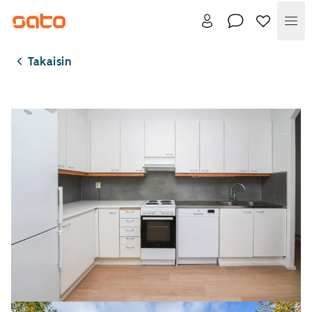
Val
Takaisin