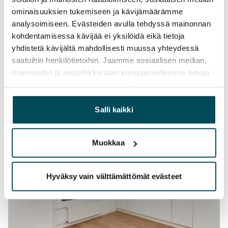
ominaisuuksien tukemiseen ja kävijämäärämme
analysoimiseen. Evästeiden avulla tehdyssä mainonnan
kohdentamisessa kävijää ei yksilöidä eikä tietoja
yhdistetä kävijältä mahdollisesti muussa yhteydessä
saatuihin henkilötietoihin. Jaamme sosiaalisen median,
mainosalan ja analytiikka-alan kumppaneillemme tietoja
siitä, miten käytät sivustoamme. Kumppanimme voivat
yhdistää näitä tietoja muihin tietoihin, joita olet antanut
heille tai joita on kerätty, kun olet käyttänyt heidän
Salli kaikki
palvelujaan.
Muokkaa
Hyväksy vain välttämättömät evästeet