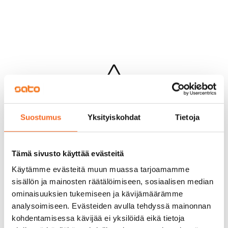
Hups...
Suostumus
Yksityiskohdat
Tietoja
Jotakin meni pieleen sivun lataamisessa
Palaa edelliselle sivulle
Tämä sivusto käyttää evästeitä
Käytämme evästeitä muun muassa tarjoamamme
sisällön ja mainosten räätälöimiseen, sosiaalisen median
ominaisuuksien tukemiseen ja kävijämäärämme
analysoimiseen. Evästeiden avulla tehdyssä mainonnan
kohdentamisessa kävijää ei yksilöidä eikä tietoja