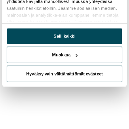
yhdistetä kävijältä mahdollisesti muussa yhteydessä
saatuihin henkilötietoihin. Jaamme sosiaalisen median,
mainosalan ja analytiikka-alan kumppaneillemme tietoja
siitä, miten käytät sivustoamme. Kumppanimme voivat
yhdistää näitä tietoja muihin tietoihin, joita olet antanut
heille tai joita on kerätty, kun olet käyttänyt heidän
Salli kaikki
palvelujaan.
Muokkaa
Hyväksy vain välttämättömät evästeet