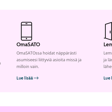
OmaSATO
Lem
OmaSATOssa hoidat näppärästi
Lemm
asumiseesi liittyviä asioita missä ja
ja l
a
milloin vain.
lähe
Lue lisää
Lue 