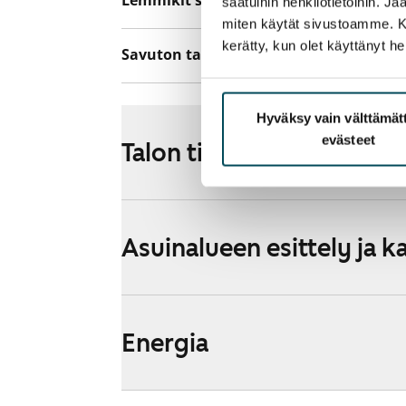
Lemmikit sallittu
Kyllä
saatuihin henkilötietoihin. J
miten käytät sivustoamme. Kump
kerätty, kun olet käyttänyt he
Savuton talo
Ei
Hyväksy vain välttämä
evästeet
Talon tiedot
Asuinalueen esittely ja k
Energia