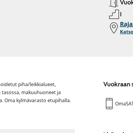
Vuok
1
Raja
Katso
Vuokraan s
 hoidetut piha/leikkialueet,
 tasossa, makuuhuoneet ja
la. Oma kylmävarasto etupihalla.
OmaSA