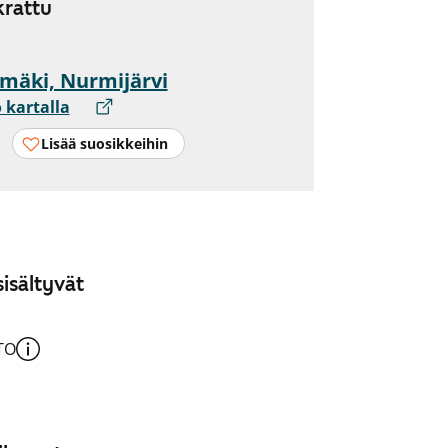
rattu
mäki, Nurmijärvi
 kartalla
Lisää suosikkeihin
isältyvät
TO