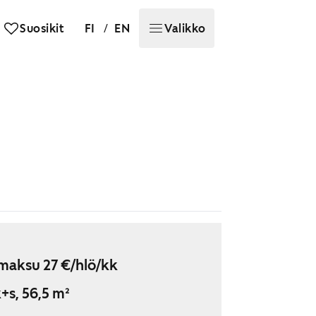
/
Suosikit
FI
EN
Valikko
maksu 27 €/hlö/kk
+s, 56,5 m²