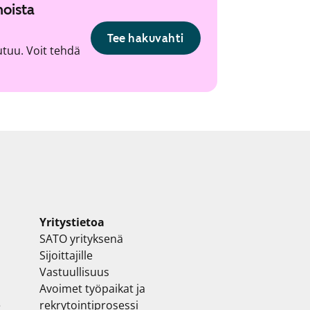
noista
Tee hakuvahti
utuu. Voit tehdä
Yritystietoa
SATO yrityksenä
Sijoittajille
Vastuullisuus
Avoimet työpaikat ja
e
rekrytointiprosessi