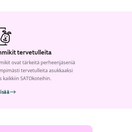
mikit tervetulleita
ikit ovat tärkeitä perheenjäseniä
ämpimästi tervetulleita asukkaaksi
s kaikkiin SATOkoteihin.
lisää