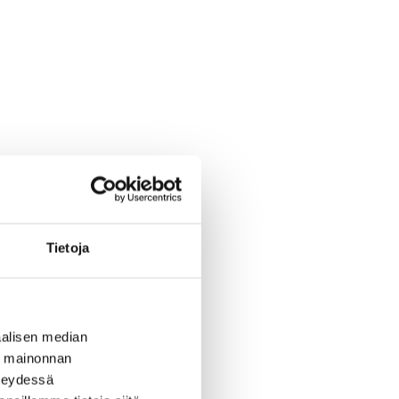
Tietoja
alisen median
ä mainonnan
hteydessä