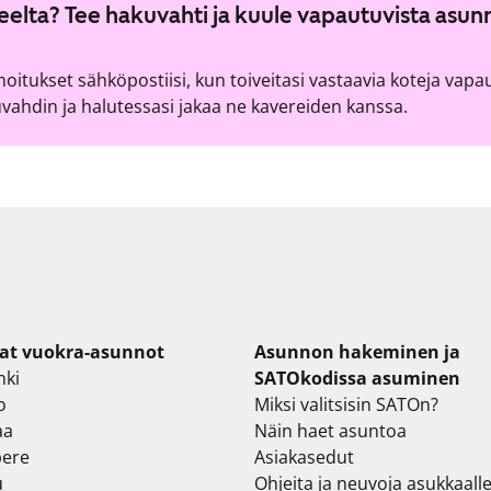
lueelta? Tee hakuvahti ja kuule vapautuvista asun
lmoitukset sähköpostiisi, kun toiveitasi vastaavia koteja vapa
ahdin ja halutessasi jakaa ne kavereiden kanssa.
at vuokra-asunnot
Asunnon hakeminen ja
nki
SATOkodissa asuminen
o
Miksi valitsisin SATOn?
aa
Näin haet asuntoa
ere
Asiakasedut
u
Ohjeita ja neuvoja asukkaall