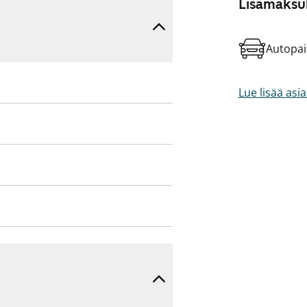
Lisämaksul
Autopai
Lue lisää asi