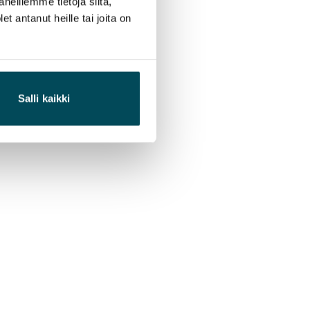
neillemme tietoja siitä,
 antanut heille tai joita on
Salli kaikki