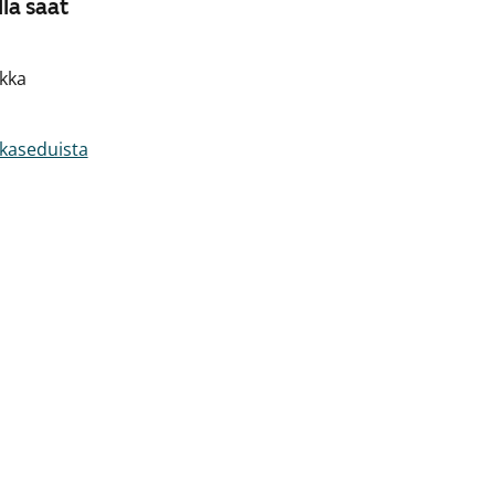
la saat
kka
akaseduista