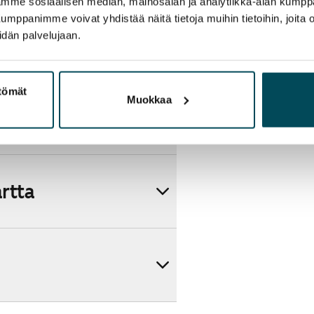
aamme sosiaalisen median, mainosalan ja analytiikka-alan kumppa
panimme voivat yhdistää näitä tietoja muihin tietoihin, joita olet
idän palvelujaan.
ttömät
Muokkaa
artta