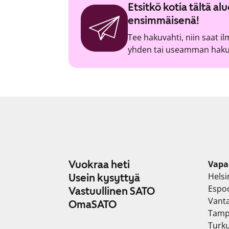
Etsitkö kotia tältä a
ensimmäisenä!
Tee hakuvahti, niin saat i
yhden tai useamman hakuv
Vuokraa heti
Vapa
Helsi
Usein kysyttyä
Espo
Vastuullinen SATO
Vant
OmaSATO
Tamp
Turk