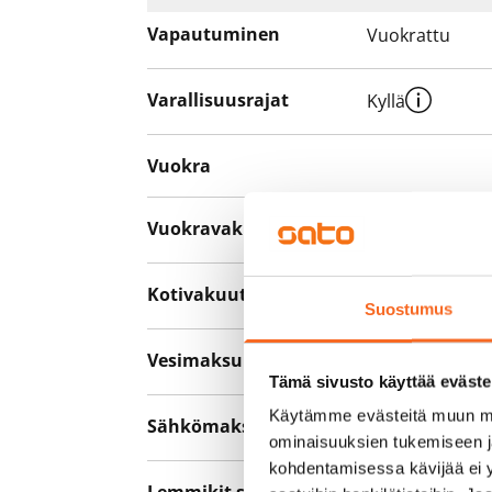
Vapautuminen
Vuokrattu
Varallisuusrajat
Kyllä
Vuokra
Vuokravakuus
0 €
Kotivakuutus
Pakollinen, ei 
Suostumus
Vesimaksu
27 €/hlö/kk
Tämä sivusto käyttää eväste
Käytämme evästeitä muun mu
Sähkömaksu
Vuokralainen s
ominaisuuksien tukemiseen 
kohdentamisessa kävijää ei y