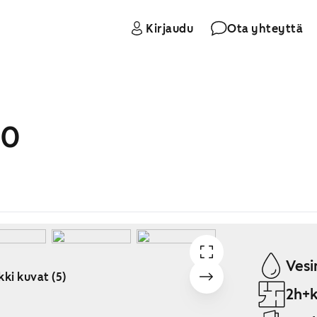
Kirjaudu
Ota yhteyttä
10
Vesi
kki kuvat (5)
2h+k