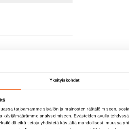
sisälly vuokraan
Yksityiskohdat
itä
assa tarjoamamme sisällön ja mainosten räätälöimiseen, sosia
olmii itse sähkösopimuksen.
ja kävijämäärämme analysoimiseen. Evästeiden avulla tehdyss
ksilöidä eikä tietoja yhdistetä kävijältä mahdollisesti muussa y