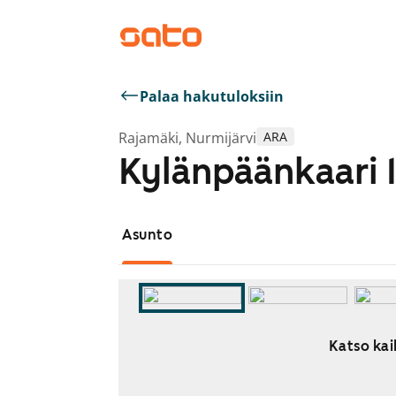
Palaa hakutuloksiin
Rajamäki, Nurmijärvi
ARA
Kylänpäänkaari 
Asunto
Katso kai
Näytetään dia 1 / 5