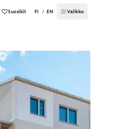
/
Suosikit
FI
EN
Valikko