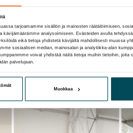
itä
assa tarjoamamme sisällön ja mainosten räätälöimiseen, sosia
ja kävijämäärämme analysoimiseen. Evästeiden avulla tehdyss
ksilöidä eikä tietoja yhdistetä kävijältä mahdollisesti muussa y
aamme sosiaalisen median, mainosalan ja analytiikka-alan kumppa
panimme voivat yhdistää näitä tietoja muihin tietoihin, joita olet
idän palvelujaan.
ttömät
Muokkaa