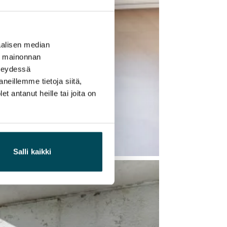
alisen median
ä mainonnan
hteydessä
neillemme tietoja siitä,
 antanut heille tai joita on
Salli kaikki