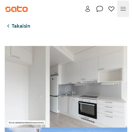
Val
Takaisin