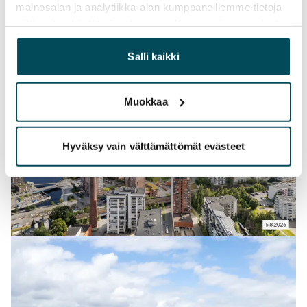
mainosalan ja analytiikka-alan kumppaneillemme tietoja
siitä, miten käytät sivustoamme. Kumppanimme voivat
yhdistää näitä tietoja muihin tietoihin, joita olet antanut
heille tai joita on kerätty, kun olet käyttänyt heidän
Salli kaikki
palvelujaan.
Muokkaa
Hyväksy vain välttämättömät evästeet