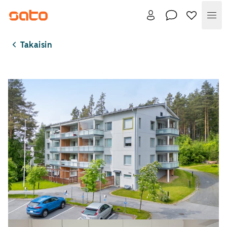
Val
Takaisin