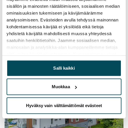
sisällön ja mainosten räätälöimiseen, sosiaalisen median
ominaisuuksien tukemiseen ja kävijämäärämme
analysoimiseen. Evästeiden avulla tehdyssä mainonnan
kohdentamisessa kävijää ei yksilöidä eikä tietoja
yhdistetä kävijältä mahdollisesti muussa yhteydessä
saatuihin henkilötietoihin. Jaamme sosiaalisen median,
mainosalan ja analytiikka-alan kumppaneillemme tietoja
siitä, miten käytät sivustoamme. Kumppanimme voivat
yhdistää näitä tietoja muihin tietoihin, joita olet antanut
heille tai joita on kerätty, kun olet käyttänyt heidän
Salli kaikki
palvelujaan.
Muokkaa
Hyväksy vain välttämättömät evästeet