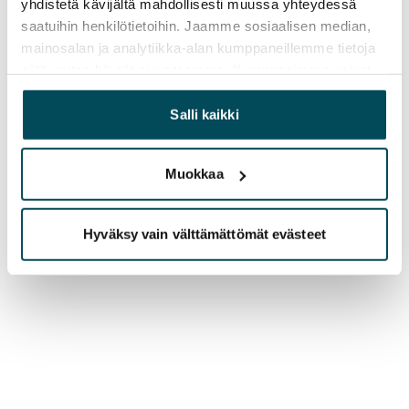
yhdistetä kävijältä mahdollisesti muussa yhteydessä
saatuihin henkilötietoihin. Jaamme sosiaalisen median,
mainosalan ja analytiikka-alan kumppaneillemme tietoja
siitä, miten käytät sivustoamme. Kumppanimme voivat
yhdistää näitä tietoja muihin tietoihin, joita olet antanut
heille tai joita on kerätty, kun olet käyttänyt heidän
Salli kaikki
palvelujaan.
Muokkaa
Hyväksy vain välttämättömät evästeet