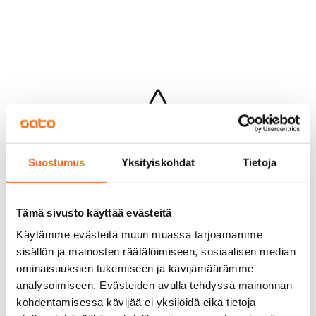
Hups...
Suostumus
Yksityiskohdat
Tietoja
Jotakin meni pieleen sivun lataamisessa
Palaa edelliselle sivulle
Tämä sivusto käyttää evästeitä
Käytämme evästeitä muun muassa tarjoamamme
sisällön ja mainosten räätälöimiseen, sosiaalisen median
ominaisuuksien tukemiseen ja kävijämäärämme
analysoimiseen. Evästeiden avulla tehdyssä mainonnan
kohdentamisessa kävijää ei yksilöidä eikä tietoja