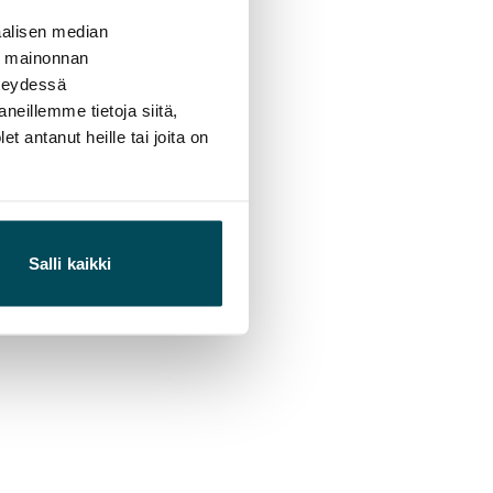
alisen median
ä mainonnan
hteydessä
neillemme tietoja siitä,
 antanut heille tai joita on
Salli kaikki