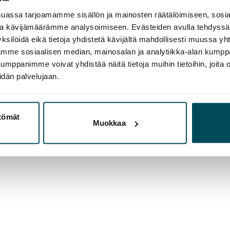
assa tarjoamamme sisällön ja mainosten räätälöimiseen, sosia
ja kävijämäärämme analysoimiseen. Evästeiden avulla tehdyss
ksilöidä eikä tietoja yhdistetä kävijältä mahdollisesti muussa y
aamme sosiaalisen median, mainosalan ja analytiikka-alan kumppa
panimme voivat yhdistää näitä tietoja muihin tietoihin, joita olet
idän palvelujaan.
ttömät
Muokkaa