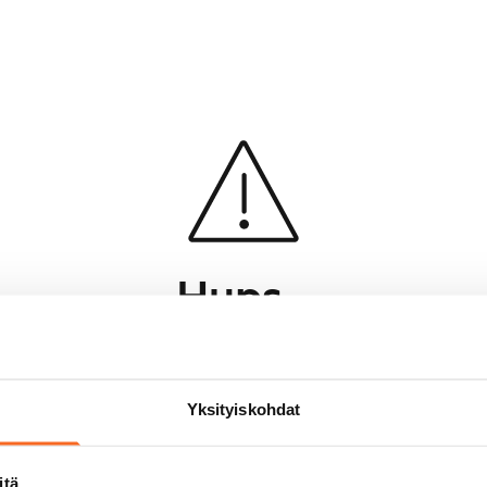
Hups...
Jotakin meni pieleen sivun lataamisessa
Palaa edelliselle sivulle
Yksityiskohdat
itä