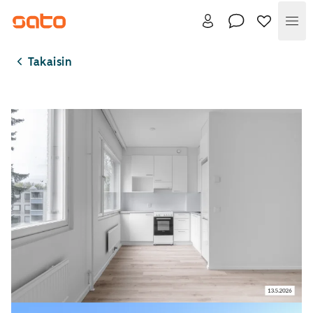
Val
Takaisin