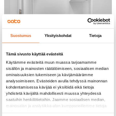
Suostumus
Yksityiskohdat
Tietoja
Tämä sivusto käyttää evästeitä
Käytämme evästeitä muun muassa tarjoamamme
sisällön ja mainosten räätälöimiseen, sosiaalisen median
ominaisuuksien tukemiseen ja kävijämäärämme
analysoimiseen. Evästeiden avulla tehdyssä mainonnan
kohdentamisessa kävijää ei yksilöidä eikä tietoja
yhdistetä kävijältä mahdollisesti muussa yhteydessä
saatuihin henkilötietoihin. Jaamme sosiaalisen median,
mainosalan ja analytiikka-alan kumppaneillemme tietoja
siitä, miten käytät sivustoamme. Kumppanimme voivat