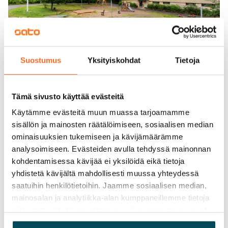
Suostumus
Yksityiskohdat
Tietoja
Tämä sivusto käyttää evästeitä
Käytämme evästeitä muun muassa tarjoamamme
sisällön ja mainosten räätälöimiseen, sosiaalisen median
ominaisuuksien tukemiseen ja kävijämäärämme
analysoimiseen. Evästeiden avulla tehdyssä mainonnan
kohdentamisessa kävijää ei yksilöidä eikä tietoja
yhdistetä kävijältä mahdollisesti muussa yhteydessä
saatuihin henkilötietoihin. Jaamme sosiaalisen median,
mainosalan ja analytiikka-alan kumppaneillemme tietoja
siitä, miten käytät sivustoamme. Kumppanimme voivat
yhdistää näitä tietoja muihin tietoihin, joita olet antanut