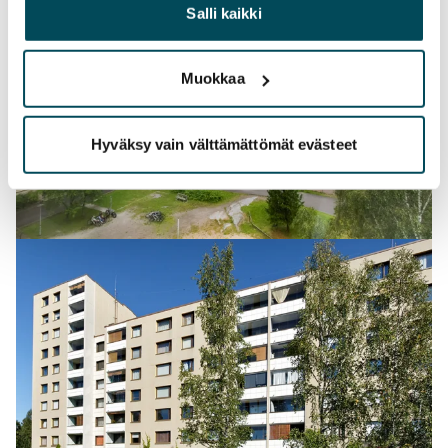
heille tai joita on kerätty, kun olet käyttänyt heidän
Salli kaikki
palvelujaan.
Muokkaa
Hyväksy vain välttämättömät evästeet