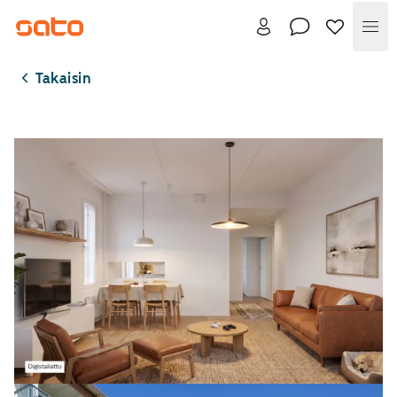
Val
Takaisin