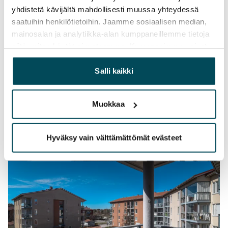
yhdistetä kävijältä mahdollisesti muussa yhteydessä
saatuihin henkilötietoihin. Jaamme sosiaalisen median,
mainosalan ja analytiikka-alan kumppaneillemme tietoja
siitä, miten käytät sivustoamme. Kumppanimme voivat
yhdistää näitä tietoja muihin tietoihin, joita olet antanut
heille tai joita on kerätty, kun olet käyttänyt heidän
Salli kaikki
palvelujaan.
Muokkaa
Hyväksy vain välttämättömät evästeet