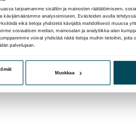
assa tarjoamamme sisällön ja mainosten räätälöimiseen, sosia
ja kävijämäärämme analysoimiseen. Evästeiden avulla tehdyss
ksilöidä eikä tietoja yhdistetä kävijältä mahdollisesti muussa y
aamme sosiaalisen median, mainosalan ja analytiikka-alan kumppa
panimme voivat yhdistää näitä tietoja muihin tietoihin, joita olet
idän palvelujaan.
ttömät
Muokkaa