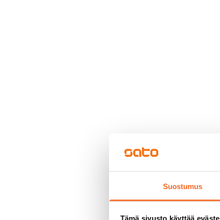
Suostumus
Tämä sivusto käyttää eväste