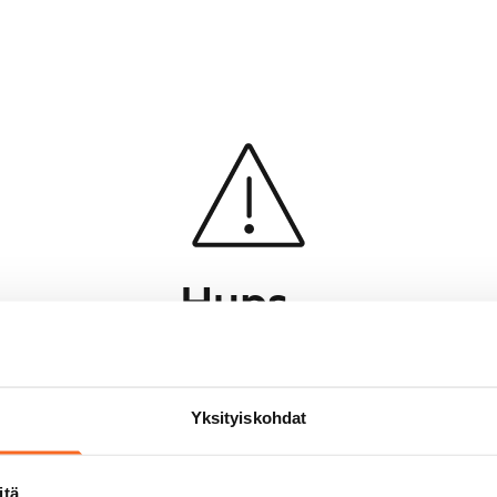
Hups...
Jotakin meni pieleen sivun lataamisessa
Palaa edelliselle sivulle
Yksityiskohdat
itä