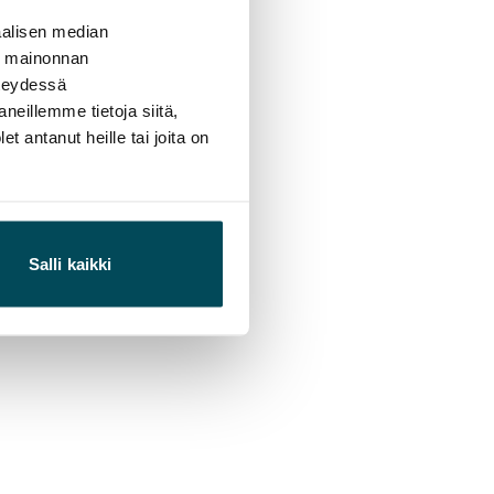
alisen median
ä mainonnan
hteydessä
neillemme tietoja siitä,
 antanut heille tai joita on
Salli kaikki