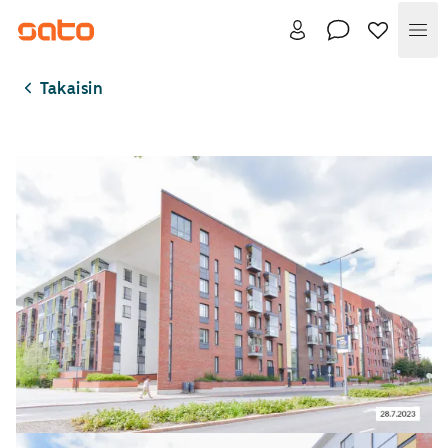
Val
Takaisin