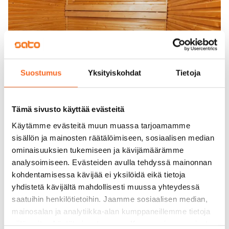
Suostumus
Yksityiskohdat
Tietoja
Tämä sivusto käyttää evästeitä
Käytämme evästeitä muun muassa tarjoamamme
sisällön ja mainosten räätälöimiseen, sosiaalisen median
ominaisuuksien tukemiseen ja kävijämäärämme
analysoimiseen. Evästeiden avulla tehdyssä mainonnan
kohdentamisessa kävijää ei yksilöidä eikä tietoja
yhdistetä kävijältä mahdollisesti muussa yhteydessä
saatuihin henkilötietoihin. Jaamme sosiaalisen median,
mainosalan ja analytiikka-alan kumppaneillemme tietoja
siitä, miten käytät sivustoamme. Kumppanimme voivat