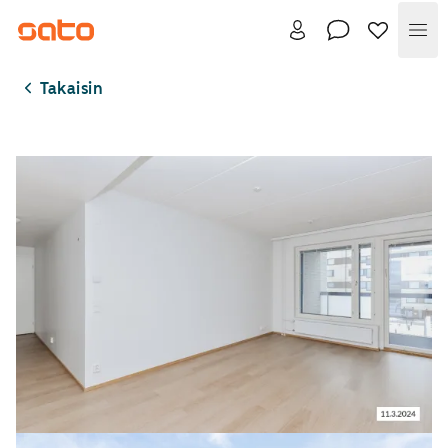
Val
Takaisin