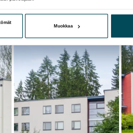
ttömät
Muokkaa