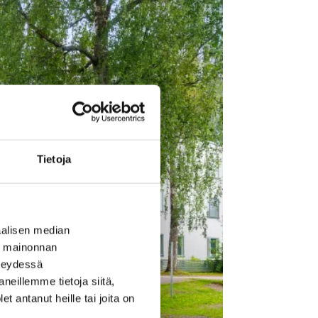
Tietoja
alisen median
ä mainonnan
hteydessä
neillemme tietoja siitä,
 antanut heille tai joita on