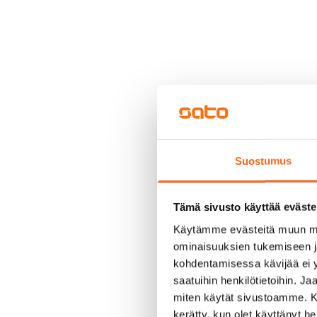
Suostumus
Tämä sivusto käyttää eväste
Käytämme evästeitä muun mu
ominaisuuksien tukemiseen 
kohdentamisessa kävijää ei y
saatuihin henkilötietoihin. J
miten käytät sivustoamme. Kump
kerätty, kun olet käyttänyt he