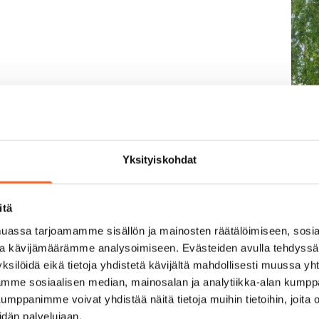
Yksityiskohdat
itä
assa tarjoamamme sisällön ja mainosten räätälöimiseen, sosia
ja kävijämäärämme analysoimiseen. Evästeiden avulla tehdyss
ksilöidä eikä tietoja yhdistetä kävijältä mahdollisesti muussa y
aamme sosiaalisen median, mainosalan ja analytiikka-alan kumppa
panimme voivat yhdistää näitä tietoja muihin tietoihin, joita olet
idän palvelujaan.