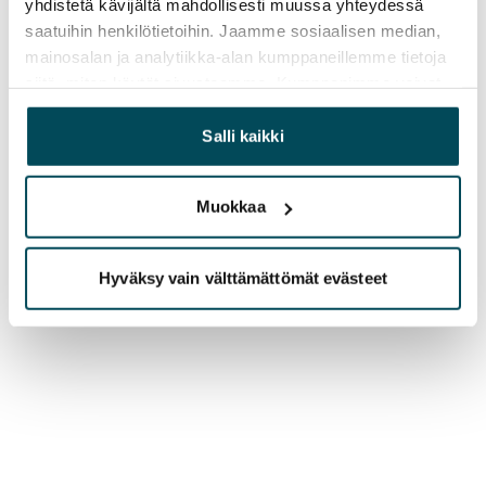
yhdistetä kävijältä mahdollisesti muussa yhteydessä
saatuihin henkilötietoihin. Jaamme sosiaalisen median,
mainosalan ja analytiikka-alan kumppaneillemme tietoja
siitä, miten käytät sivustoamme. Kumppanimme voivat
yhdistää näitä tietoja muihin tietoihin, joita olet antanut
heille tai joita on kerätty, kun olet käyttänyt heidän
Salli kaikki
palvelujaan.
Muokkaa
Hyväksy vain välttämättömät evästeet