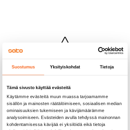
Hups...
Suostumus
Yksityiskohdat
Tietoja
Jotakin meni pieleen sivun lataamisessa
Palaa edelliselle sivulle
Tämä sivusto käyttää evästeitä
Käytämme evästeitä muun muassa tarjoamamme
sisällön ja mainosten räätälöimiseen, sosiaalisen median
ominaisuuksien tukemiseen ja kävijämäärämme
analysoimiseen. Evästeiden avulla tehdyssä mainonnan
kohdentamisessa kävijää ei yksilöidä eikä tietoja