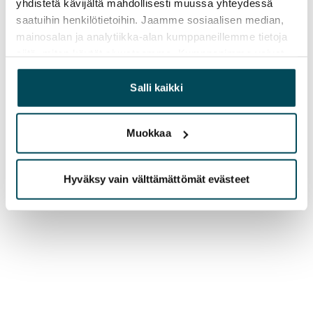
yhdistetä kävijältä mahdollisesti muussa yhteydessä
saatuihin henkilötietoihin. Jaamme sosiaalisen median,
mainosalan ja analytiikka-alan kumppaneillemme tietoja
siitä, miten käytät sivustoamme. Kumppanimme voivat
yhdistää näitä tietoja muihin tietoihin, joita olet antanut
heille tai joita on kerätty, kun olet käyttänyt heidän
Salli kaikki
palvelujaan.
Muokkaa
Hyväksy vain välttämättömät evästeet