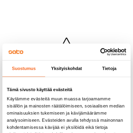
Hups...
Suostumus
Yksityiskohdat
Tietoja
Jotakin meni pieleen sivun lataamisessa
Palaa edelliselle sivulle
Tämä sivusto käyttää evästeitä
Käytämme evästeitä muun muassa tarjoamamme
sisällön ja mainosten räätälöimiseen, sosiaalisen median
ominaisuuksien tukemiseen ja kävijämäärämme
analysoimiseen. Evästeiden avulla tehdyssä mainonnan
kohdentamisessa kävijää ei yksilöidä eikä tietoja