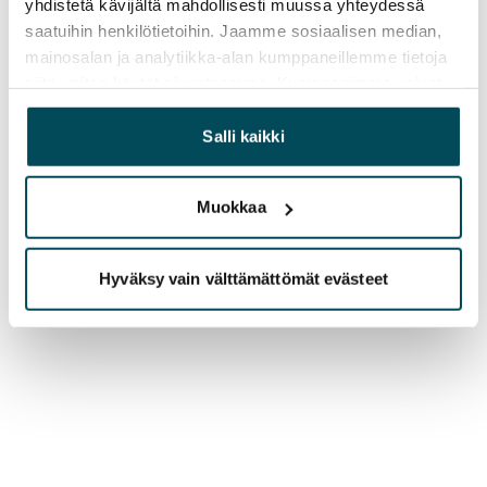
yhdistetä kävijältä mahdollisesti muussa yhteydessä
saatuihin henkilötietoihin. Jaamme sosiaalisen median,
mainosalan ja analytiikka-alan kumppaneillemme tietoja
siitä, miten käytät sivustoamme. Kumppanimme voivat
yhdistää näitä tietoja muihin tietoihin, joita olet antanut
heille tai joita on kerätty, kun olet käyttänyt heidän
Salli kaikki
palvelujaan.
Muokkaa
Hyväksy vain välttämättömät evästeet