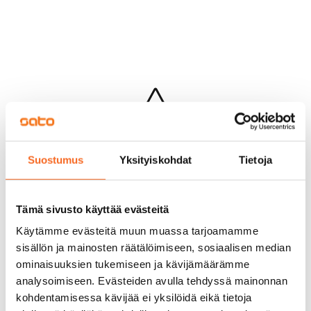
Hups...
Suostumus
Yksityiskohdat
Tietoja
Jotakin meni pieleen sivun lataamisessa
Palaa edelliselle sivulle
Tämä sivusto käyttää evästeitä
Käytämme evästeitä muun muassa tarjoamamme
sisällön ja mainosten räätälöimiseen, sosiaalisen median
ominaisuuksien tukemiseen ja kävijämäärämme
analysoimiseen. Evästeiden avulla tehdyssä mainonnan
kohdentamisessa kävijää ei yksilöidä eikä tietoja