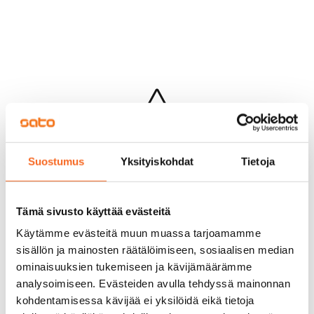
Hups...
Suostumus
Yksityiskohdat
Tietoja
Jotakin meni pieleen sivun lataamisessa
Palaa edelliselle sivulle
Tämä sivusto käyttää evästeitä
Käytämme evästeitä muun muassa tarjoamamme
sisällön ja mainosten räätälöimiseen, sosiaalisen median
ominaisuuksien tukemiseen ja kävijämäärämme
analysoimiseen. Evästeiden avulla tehdyssä mainonnan
kohdentamisessa kävijää ei yksilöidä eikä tietoja