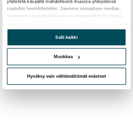
yhdistetä kävijältä mahdollisesti muussa yhteydessä
saatuihin henkilötietoihin. Jaamme sosiaalisen median,
mainosalan ja analytiikka-alan kumppaneillemme tietoja
siitä, miten käytät sivustoamme. Kumppanimme voivat
yhdistää näitä tietoja muihin tietoihin, joita olet antanut
heille tai joita on kerätty, kun olet käyttänyt heidän
Salli kaikki
palvelujaan.
Muokkaa
Hyväksy vain välttämättömät evästeet