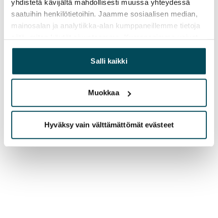
yhdistetä kävijältä mahdollisesti muussa yhteydessä
saatuihin henkilötietoihin. Jaamme sosiaalisen median,
mainosalan ja analytiikka-alan kumppaneillemme tietoja
siitä, miten käytät sivustoamme. Kumppanimme voivat
yhdistää näitä tietoja muihin tietoihin, joita olet antanut
heille tai joita on kerätty, kun olet käyttänyt heidän
Salli kaikki
palvelujaan.
Muokkaa
Hyväksy vain välttämättömät evästeet