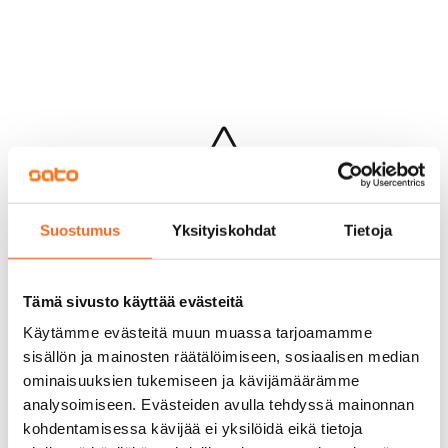
Hups...
Suostumus
Yksityiskohdat
Tietoja
Jotakin meni pieleen sivun lataamisessa
Palaa edelliselle sivulle
Tämä sivusto käyttää evästeitä
Käytämme evästeitä muun muassa tarjoamamme
sisällön ja mainosten räätälöimiseen, sosiaalisen median
ominaisuuksien tukemiseen ja kävijämäärämme
analysoimiseen. Evästeiden avulla tehdyssä mainonnan
kohdentamisessa kävijää ei yksilöidä eikä tietoja