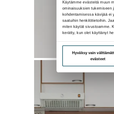
Käytämme evästeitä muun mu
ominaisuuksien tukemiseen 
kohdentamisessa kävijää ei y
saatuihin henkilötietoihin. J
miten käytät sivustoamme. Kump
kerätty, kun olet käyttänyt he
Hyväksy vain välttämä
evästeet