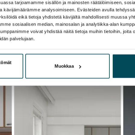
assa tarjoamamme sisällön ja mainosten räätälöimiseen, sosia
ja kävijämäärämme analysoimiseen. Evästeiden avulla tehdyss
ksilöidä eikä tietoja yhdistetä kävijältä mahdollisesti muussa y
aamme sosiaalisen median, mainosalan ja analytiikka-alan kumppa
panimme voivat yhdistää näitä tietoja muihin tietoihin, joita olet
idän palvelujaan.
ttömät
Muokkaa