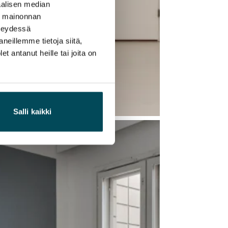
alisen median
ä mainonnan
hteydessä
neillemme tietoja siitä,
 antanut heille tai joita on
Salli kaikki