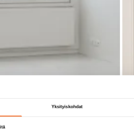
Yksityiskohdat
itä